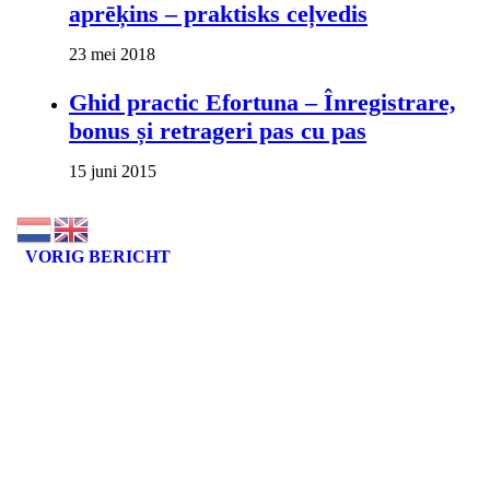
aprēķins – praktisks ceļvedis
23 mei 2018
Ghid practic Efortuna – Înregistrare,
bonus și retrageri pas cu pas
15 juni 2015
VORIG BERICHT
20bet: Elevating the Online Betting Experience in 2026
VOLGEND BERICHT
bet365: Den ultimata plattformen för sportentusiaster
Flare Health
Flare biedt hulp aan vrouwen en mannen van alle
leeftijden die te maken hebben met vragen, last
of problemen over hun seksueel functioneren,