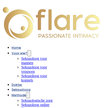
Home
Voor wie?
Seksuoloog voor
mannen
Seksuoloog voor
vrouwen
Seksuoloog voor
koppels
Dokter
Seksuoloog
Methode
Seksuologische zorg
Seksuoloog online