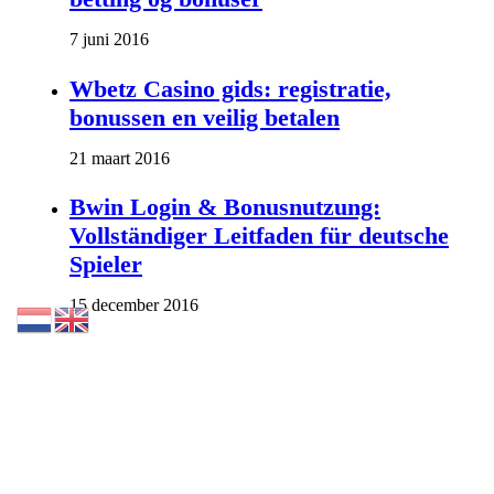
7 juni 2016
Wbetz Casino gids: registratie,
bonussen en veilig betalen
21 maart 2016
Bwin Login & Bonusnutzung:
Vollständiger Leitfaden für deutsche
Spieler
15 december 2016
VORIG BERICHT
Tipsport: Průvodce pro začátečníky v sázení na sport
VOLGEND BERICHT
win2day: Dein Tor zur spannenden Welt des Online-Glücksspiels