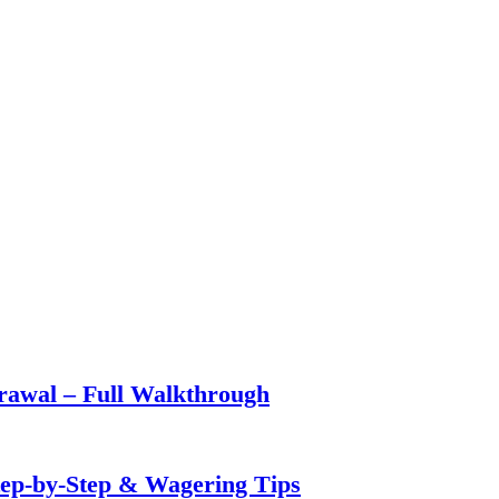
rawal – Full Walkthrough
ep-by-Step & Wagering Tips