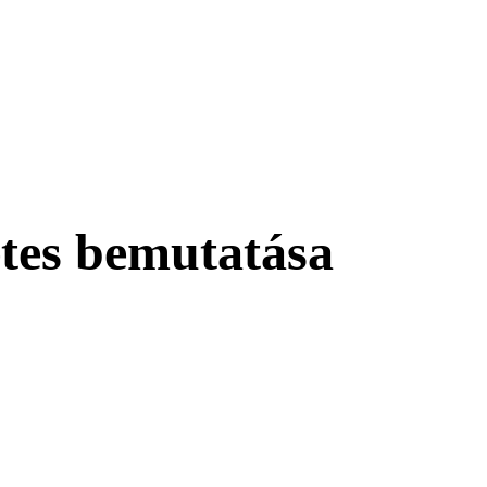
etes bemutatása