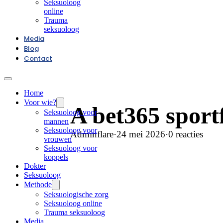
Seksuoloog
online
Trauma
seksuoloog
Media
Blog
Contact
Home
Voor wie?
A bet365 sport
Seksuoloog voor
mannen
Seksuoloog voor
Adminflare
·
24 mei 2026
·
0 reacties
vrouwen
Seksuoloog voor
koppels
Dokter
Seksuoloog
Methode
Seksuologische zorg
Seksuoloog online
Trauma seksuoloog
Media