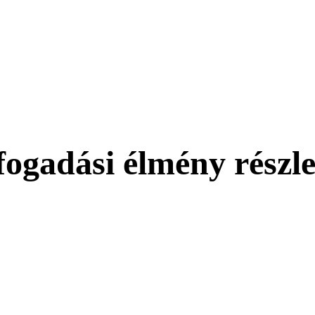
fogadási élmény részl