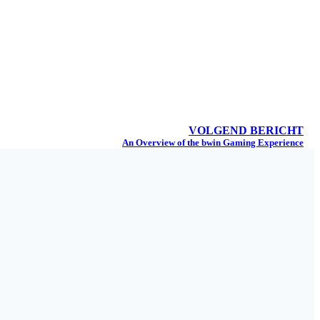
VOLGEND BERICHT
An Overview of the bwin Gaming Experience