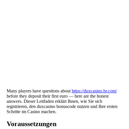
Many players have questions about
https://duxcasino.br.com/
before they deposit their first euro — here are the honest
answers. Dieser Leitfaden erklärt Ihnen, wie Sie sich
registrieren, den duxcasino bonuscode nutzen und Ihre ersten
Schritte im Casino machen.
Voraussetzungen