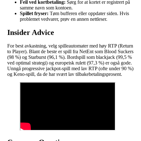
Feil ved kortbetaling:
Sørg for at kortet er registrert på
samme navn som kontoen.
Spillet fryser:
Tøm bufferen eller oppdater siden. Hvis
problemet vedvarer, prøv en annen nettleser.
Insider Advice
For best avkastning, velg spilleautomater med høy RTP (Return
to Player). Blant de beste er spill fra NetEnt som Blood Suckers
(98 %) og Starburst (96,1 %). Bordspill som blackjack (99,5 %
ved optimal strategi) og europeisk rulett (97,3 %) er også gode.
Unngå progressive jackpot-spill med lav RTP (ofte under 90 %)
og Keno-spill, da de har svært lav tilbakebetalingsprosent.