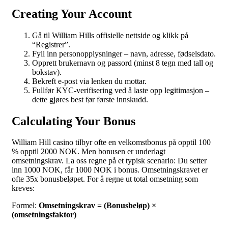
Creating Your Account
Gå til William Hills offisielle nettside og klikk på
“Registrer”.
Fyll inn personopplysninger – navn, adresse, fødselsdato.
Opprett brukernavn og passord (minst 8 tegn med tall og
bokstav).
Bekreft e-post via lenken du mottar.
Fullfør KYC-verifisering ved å laste opp legitimasjon –
dette gjøres best før første innskudd.
Calculating Your Bonus
William Hill casino tilbyr ofte en velkomstbonus på opptil 100
% opptil 2000 NOK. Men bonusen er underlagt
omsetningskrav. La oss regne på et typisk scenario: Du setter
inn 1000 NOK, får 1000 NOK i bonus. Omsetningskravet er
ofte 35x bonusbeløpet. For å regne ut total omsetning som
kreves:
Formel:
Omsetningskrav = (Bonusbeløp) ×
(omsetningsfaktor)