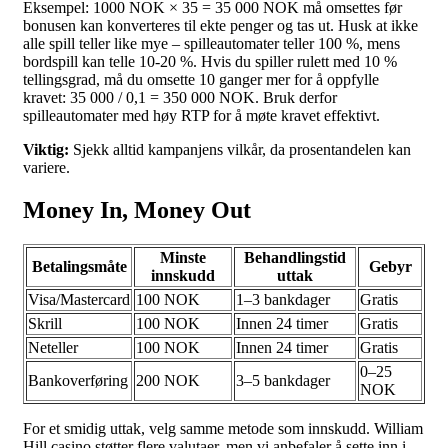
Eksempel: 1000 NOK × 35 = 35 000 NOK må omsettes før
bonusen kan konverteres til ekte penger og tas ut. Husk at ikke
alle spill teller like mye – spilleautomater teller 100 %, mens
bordspill kan telle 10-20 %. Hvis du spiller rulett med 10 %
tellingsgrad, må du omsette 10 ganger mer for å oppfylle
kravet: 35 000 / 0,1 = 350 000 NOK. Bruk derfor
spilleautomater med høy RTP for å møte kravet effektivt.
Viktig:
Sjekk alltid kampanjens vilkår, da prosentandelen kan
variere.
Money In, Money Out
Minste
Behandlingstid
Betalingsmåte
Gebyr
innskudd
uttak
Visa/Mastercard
100 NOK
1–3 bankdager
Gratis
Skrill
100 NOK
Innen 24 timer
Gratis
Neteller
100 NOK
Innen 24 timer
Gratis
0–25
Bankoverføring
200 NOK
3–5 bankdager
NOK
For et smidig uttak, velg samme metode som innskudd. William
Hill casino støtter flere valutaer, men vi anbefaler å sette inn i