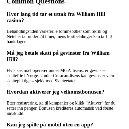
Common Questions
Hvor lang tid tar et uttak fra William Hill
casino?
Behandlingstiden varierer: e-lommebøker som Skrill og
Neteller tar under 24 timer, mens kortbetalinger kan ta 1–3
bankdager.
Må jeg betale skatt på gevinster fra William
Hill?
Hvis kasinoet opererer under MGA-lisens, er gevinster
skattefrie i Norge. Under Curacao-lisens kan gevinster være
skattepliktige – sjekk med Skatteetaten.
Hvordan aktiverer jeg velkomstbonusen?
Etter registrering, gå til kampanjer og klikk “Aktiver” før du
setter inn penger. Bonusen krediteres automatisk ved første
innskudd.
Kan jeg spille på mobil uten en app?