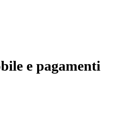
obile e pagamenti