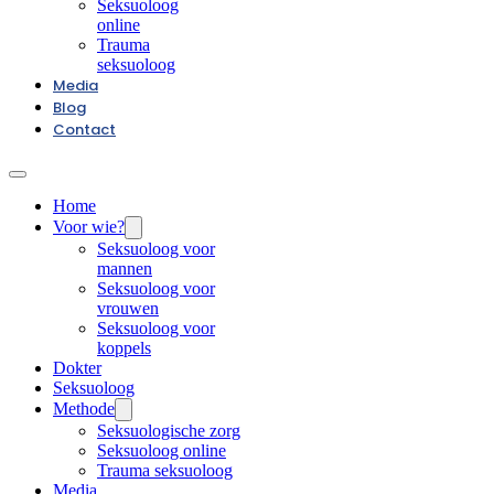
Seksuoloog
online
Trauma
seksuoloog
Media
Blog
Contact
Home
Voor wie?
Seksuoloog voor
mannen
Seksuoloog voor
vrouwen
Seksuoloog voor
koppels
Dokter
Seksuoloog
Methode
Seksuologische zorg
Seksuoloog online
Trauma seksuoloog
Media