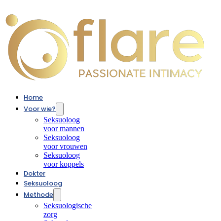
Home
Voor wie?
Seksuoloog
voor mannen
Seksuoloog
voor vrouwen
Seksuoloog
voor koppels
Dokter
Seksuoloog
Methode
Seksuologische
zorg