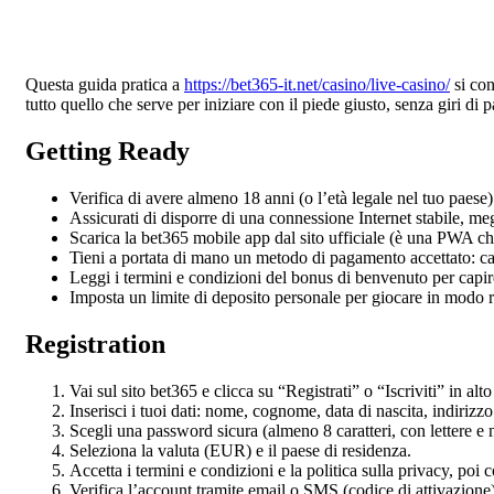
Questa guida pratica a
https://bet365-it.net/casino/live-casino/
si con
tutto quello che serve per iniziare con il piede giusto, senza giri di pa
Getting Ready
Verifica di avere almeno 18 anni (o l’età legale nel tuo paes
Assicurati di disporre di una connessione Internet stabile, m
Scarica la bet365 mobile app dal sito ufficiale (è una PWA ch
Tieni a portata di mano un metodo di pagamento accettato: cart
Leggi i termini e condizioni del bonus di benvenuto per capire
Imposta un limite di deposito personale per giocare in modo 
Registration
Vai sul sito bet365 e clicca su “Registrati” o “Iscriviti” in alto
Inserisci i tuoi dati: nome, cognome, data di nascita, indirizz
Scegli una password sicura (almeno 8 caratteri, con lettere e 
Seleziona la valuta (EUR) e il paese di residenza.
Accetta i termini e condizioni e la politica sulla privacy, poi 
Verifica l’account tramite email o SMS (codice di attivazione)