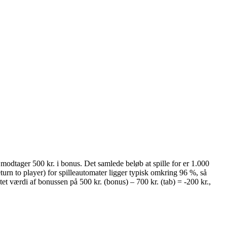
modtager 500 kr. i bonus. Det samlede beløb at spille for er 1.000
urn to player) for spilleautomater ligger typisk omkring 96 %, så
tet værdi af bonussen på 500 kr. (bonus) – 700 kr. (tab) = -200 kr.,