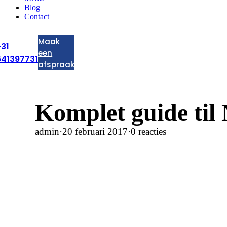
Blog
Contact
Maak
+31
een
641397731
afspraak
Komplet guide til 
admin
·
20 februari 2017
·
0 reacties