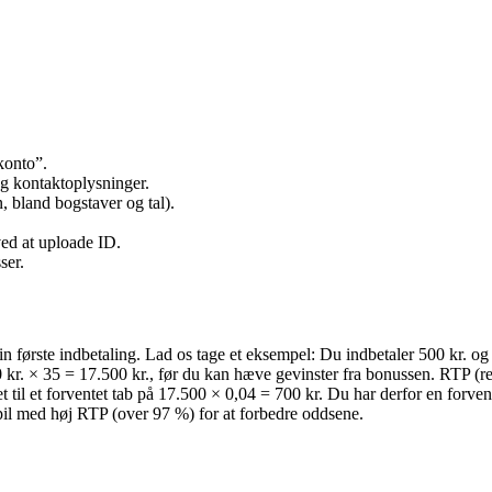
konto”.
og kontaktoplysninger.
 bland bogstaver og tal).
ved at uploade ID.
ser.
n første indbetaling. Lad os tage et eksempel: Du indbetaler 500 kr. og 
r. × 35 = 17.500 kr., før du kan hæve gevinster fra bonussen. RTP (ret
t til et forventet tab på 17.500 × 0,04 = 700 kr. Du har derfor en forven
pil med høj RTP (over 97 %) for at forbedre oddsene.