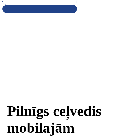
Pilnīgs ceļvedis
mobilajām