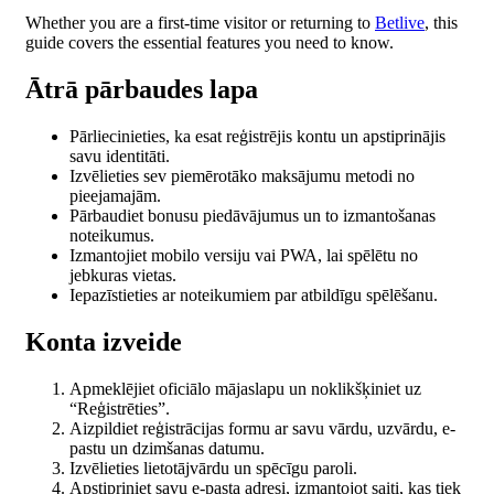
Whether you are a first-time visitor or returning to
Betlive
, this
guide covers the essential features you need to know.
Ātrā pārbaudes lapa
Pārliecinieties, ka esat reģistrējis kontu un apstiprinājis
savu identitāti.
Izvēlieties sev piemērotāko maksājumu metodi no
pieejamajām.
Pārbaudiet bonusu piedāvājumus un to izmantošanas
noteikumus.
Izmantojiet mobilo versiju vai PWA, lai spēlētu no
jebkuras vietas.
Iepazīstieties ar noteikumiem par atbildīgu spēlēšanu.
Konta izveide
Apmeklējiet oficiālo mājaslapu un noklikšķiniet uz
“Reģistrēties”.
Aizpildiet reģistrācijas formu ar savu vārdu, uzvārdu, e-
pastu un dzimšanas datumu.
Izvēlieties lietotājvārdu un spēcīgu paroli.
Apstipriniet savu e-pasta adresi, izmantojot saiti, kas tiek