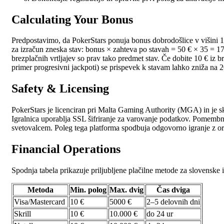
Calculating Your Bonus
Predpostavimo, da PokerStars ponuja bonus dobrodošlice v višini 1
za izračun zneska stav: bonus × zahteva po stavah = 50 € × 35 = 17
brezplačnih vrtljajev so prav tako predmet stav. Če dobite 10 € iz b
primer progresivni jackpoti) se prispevek k stavam lahko zniža na 
Safety & Licensing
PokerStars je licenciran pri Malta Gaming Authority (MGA) in je sk
Igralnica uporablja SSL šifriranje za varovanje podatkov. Pomembn
svetovalcem. Poleg tega platforma spodbuja odgovorno igranje z oro
Financial Operations
Spodnja tabela prikazuje priljubljene plačilne metode za slovenske i
Metoda
Min. polog
Max. dvig
Čas dviga
Visa/Mastercard
10 €
5000 €
2–5 delovnih dni
Skrill
10 €
10.000 €
do 24 ur