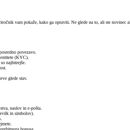
iročnik vam pokaže, kako ga opraviti. Ne glede na to, ali ste novinec al
neposredno povezavo.
dentitete (KYC).
so najhitrejše.
ost.
eve glede stav.
stva, naslov in e-pošta.
evilk in simbolov).
a.
ejmete.
morebitnega bonusa.