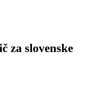
ič za slovenske