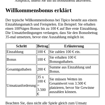
Anspruch, indem Sie ihn im Bonusmenü aktivieren.
Willkommensbonus erklärt
Der typische Willkommensbonus bei Tipico besteht aus einem
Einzahlungsmatch und Freispielen. Ein Beispiel: Sie erhalten
einen 100%igen Bonus bis zu 100 € auf Ihre erste Einzahlung.
Die Umsatzbedingungen verlangen, dass Sie den Bonusbetrag
35-mal umsetzen, bevor eine Auszahlung möglich ist.
Schritt
Betrag
Erläuterung
Einzahlung
100 €
Sie zahlen 100 € ein.
Sie erhalten 100 €
Bonus
100 €
Bonusguthaben.
Summe aus Einzahlung und
Gesamtguthaben
200 €
Bonus.
35 x
Sie müssen Wetten im
100 €
Gesamtwert von 3.500 €
Umsatzanforderung
=
platzieren, bevor Sie Gewinne
3.500
auszahlen können.
€
Beachten Sie, dass nicht alle Spiele gleich zum Umsatz