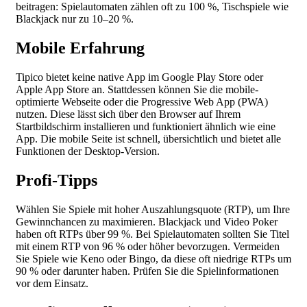
beitragen: Spielautomaten zählen oft zu 100 %, Tischspiele wie
Blackjack nur zu 10–20 %.
Mobile Erfahrung
Tipico bietet keine native App im Google Play Store oder
Apple App Store an. Stattdessen können Sie die mobile-
optimierte Webseite oder die Progressive Web App (PWA)
nutzen. Diese lässt sich über den Browser auf Ihrem
Startbildschirm installieren und funktioniert ähnlich wie eine
App. Die mobile Seite ist schnell, übersichtlich und bietet alle
Funktionen der Desktop-Version.
Profi-Tipps
Wählen Sie Spiele mit hoher Auszahlungsquote (RTP), um Ihre
Gewinnchancen zu maximieren. Blackjack und Video Poker
haben oft RTPs über 99 %. Bei Spielautomaten sollten Sie Titel
mit einem RTP von 96 % oder höher bevorzugen. Vermeiden
Sie Spiele wie Keno oder Bingo, da diese oft niedrige RTPs um
90 % oder darunter haben. Prüfen Sie die Spielinformationen
vor dem Einsatz.