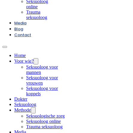
Seksuoloog
online
Trauma
seksuoloog
Media
Blog
Contact
Home
Voor wie?
Seksuoloog voor
mannen
Seksuoloog voor
vrouwen
Seksuoloog voor
koppels
Dokter
Seksuoloog
Methode
Seksuologische zorg
Seksuoloog online
Trauma seksuoloog
Media