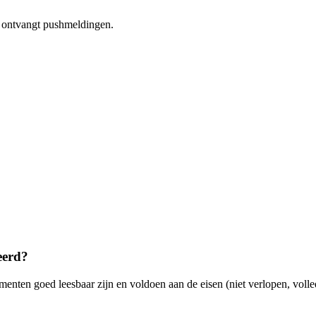
en ontvangt pushmeldingen.
eerd?
menten goed leesbaar zijn en voldoen aan de eisen (niet verlopen, volle