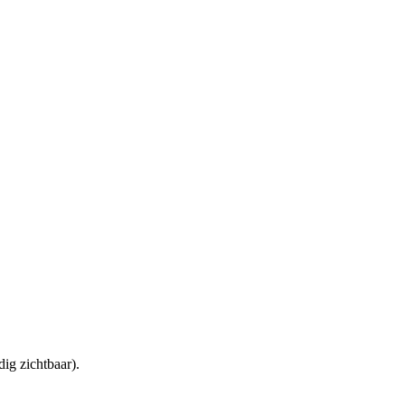
dig zichtbaar).