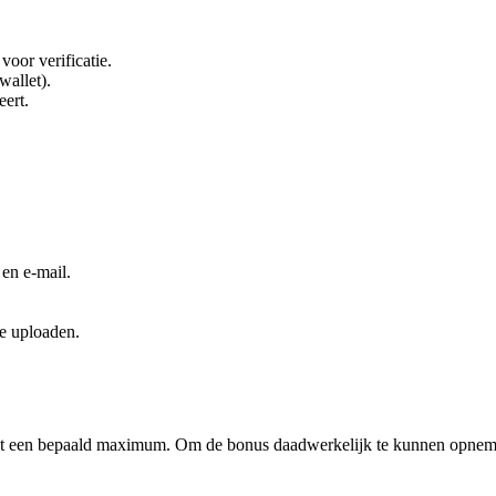
voor verificatie.
wallet).
ert.
en e-mail.
te uploaden.
tot een bepaald maximum. Om de bonus daadwerkelijk te kunnen opnemen