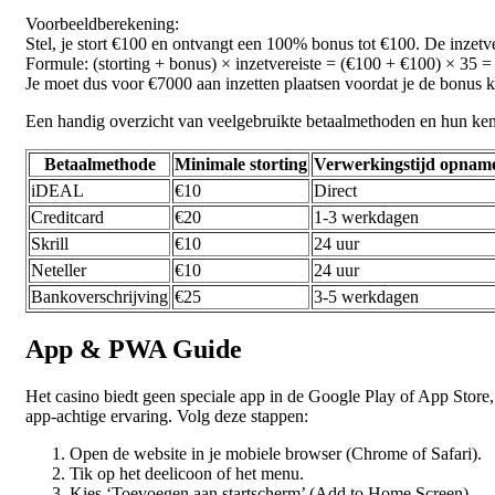
Voorbeeldberekening:
Stel, je stort €100 en ontvangt een 100% bonus tot €100. De inzetve
Formule: (storting + bonus) × inzetvereiste = (€100 + €100) × 35 =
Je moet dus voor €7000 aan inzetten plaatsen voordat je de bonus 
Een handig overzicht van veelgebruikte betaalmethoden en hun kenm
Betaalmethode
Minimale storting
Verwerkingstijd opnam
iDEAL
€10
Direct
Creditcard
€20
1-3 werkdagen
Skrill
€10
24 uur
Neteller
€10
24 uur
Bankoverschrijving
€25
3-5 werkdagen
App & PWA Guide
Het casino biedt geen speciale app in de Google Play of App Store
app-achtige ervaring. Volg deze stappen:
Open de website in je mobiele browser (Chrome of Safari).
Tik op het deelicoon of het menu.
Kies ‘Toevoegen aan startscherm’ (Add to Home Screen).