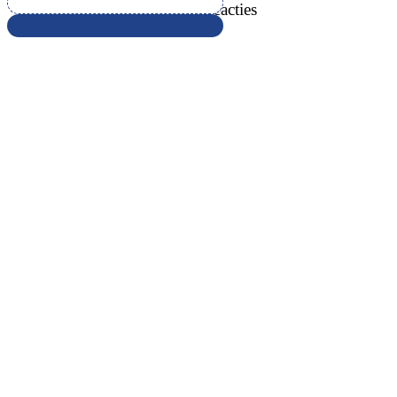
Adminflare
·
10 mei 2026
·
0 reacties