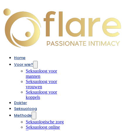
Home
Voor wie?
Seksuoloog voor
mannen
Seksuoloog voor
vrouwen
Seksuoloog voor
koppels
Dokter
Seksuoloog
Methode
Seksuologische zorg
Seksuoloog online