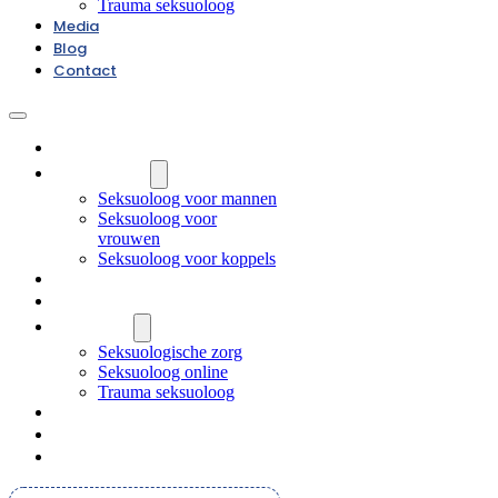
Trauma seksuoloog
Media
Blog
Contact
HOME
VOOR WIE?
Seksuoloog voor mannen
Seksuoloog voor
vrouwen
Seksuoloog voor koppels
DOKTER
SEKSUOLOOG
METHODE
Seksuologische zorg
Seksuoloog online
Trauma seksuoloog
MEDIA
BLOG
CONTACT