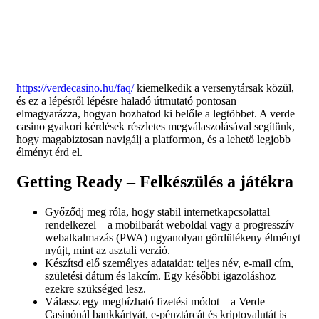
https://verdecasino.hu/faq/
kiemelkedik a versenytársak közül,
és ez a lépésről lépésre haladó útmutató pontosan
elmagyarázza, hogyan hozhatod ki belőle a legtöbbet. A verde
casino gyakori kérdések részletes megválaszolásával segítünk,
hogy magabiztosan navigálj a platformon, és a lehető legjobb
élményt érd el.
Getting Ready – Felkészülés a játékra
Győződj meg róla, hogy stabil internetkapcsolattal
rendelkezel – a mobilbarát weboldal vagy a progresszív
webalkalmazás (PWA) ugyanolyan gördülékeny élményt
nyújt, mint az asztali verzió.
Készítsd elő személyes adataidat: teljes név, e-mail cím,
születési dátum és lakcím. Egy későbbi igazoláshoz
ezekre szükséged lesz.
Válassz egy megbízható fizetési módot – a Verde
Casinónál bankkártyát, e-pénztárcát és kriptovalutát is