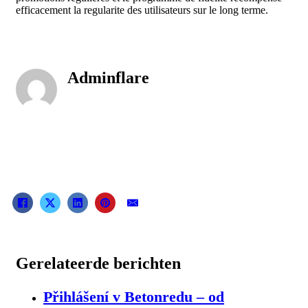
efficacement la regularite des utilisateurs sur le long terme.
Adminflare
Gerelateerde berichten
Přihlášení v Betonredu – od