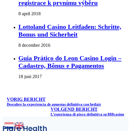
registrace k prvnímu výběru
8 april 2018
Lottoland Casino Leitfaden: Schritte,
Bonus und Sicherheit
8 december 2016
Guia Prático do Leon Casino Login –
Cadastro, Bônus e Pagamentos
18 juni 2017
VORIG BERICHT
Descubre la experiencia de apuestas definitiva con betfair
VOLGEND BERICHT
L’esperienza di gioco definitiva su 888casino
Flare Health